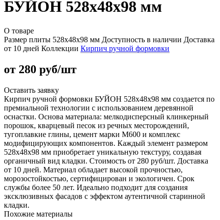
БУЙОН 528х48х98 мм
О товаре
Размер плиты
528х48х98 мм
Доступность
в наличии
Доставка
от 10 дней
Коллекции
Кирпич ручной формовки
от 280 руб/шт
Оставить заявку
Кирпич ручной формовки БУЙОН 528х48х98 мм создается по
премиальной технологии с использованием деревянной
оснастки. Основа материала: мелкодисперсный клинкерный
порошок, кварцевый песок из речных месторождений,
тугоплавкие глины, цемент марки М600 и комплекс
модифицирующих компонентов. Каждый элемент размером
528х48х98 мм приобретает уникальную текстуру, создавая
органичный вид кладки. Стоимость от 280 руб/шт. Доставка
от 10 дней. Материал обладает высокой прочностью,
морозостойкостью, сертифицирован и экологичен. Срок
службы более 50 лет. Идеально подходит для создания
эксклюзивных фасадов с эффектом аутентичной старинной
кладки.
Похожие материалы